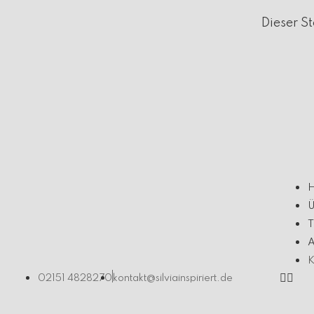
Dieser S
Ü
T
A
K
02151 4828270
kontakt@silviainspiriert.de